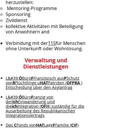
herzustellen:
Mentoring-Programme
Sponsoring
Zivildienst
kollektive Aktivitäten mit Beteiligung
von Anwohnern and
Verbindung mit der
115
für Menschen
ohne Unterkunft oder Wohnlösung.
Verwaltung und
Dienstleistungen
L&#39;
Ö
Büro
F
Französisch aus
P
Schutz
von
R
Flüchtlinge u
HAT
Patriden (
OFPRA
)
Entscheidung über den Asylantrag
L&#39;
Ö
Büro
F
ranzig von
der
ich
Einwanderung und
die
ich
Integration (
OFII
) zuständig für die
Ausarbeitung des Republikanischen
Integrationsvertrags
Das
C
Fonds von
HAT
Lage
F
Familie (
CIF
)