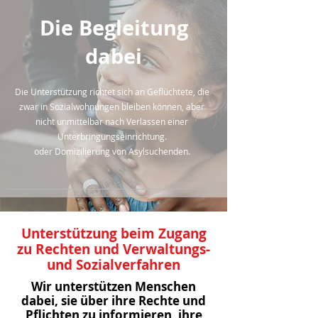
Die Begleitung
dabei
Die Unterstützung richtet sich an Geflüchtete, die
zwar in Sozialwohnungen bleiben können, aber
nicht unmittelbar nach Verlassen einer
Unterbringungseinrichtung.
oder Domizilierung von Asylsuchenden.
Unterstützung beim Zugang
zu Rechten und Verwaltungs-
und Sozialverfahren
Wir unterstützen Menschen
dabei, sie über ihre Rechte und
Pflichten zu informieren, ihre