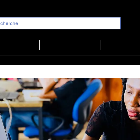
LES BONNES A
پروګرام
ښه راغلاست