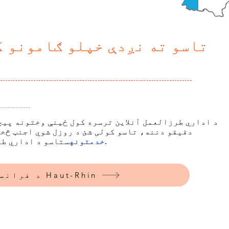
تاسو ته نږدې خپلو ګامونو ک
دقیقو دننه، تاسو کولی شئ د روزل شوي اجنټ څخه
ستاسو د اداري طرزالعملونو بشپړولو لپاره.
خدمتونه
د فرانسې خدمات Haut-Rhin