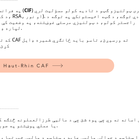
) د ډیری ټولنیزو ګټو د تادیه کولو مسؤلیت لري
CIF
په فرانسه کې، د کورنۍ د تخصیص فنډ (
راجستر کولو، د ټولنیزې مرستې غوښتنه، په وضعیت کې د
لپاره ډیری طرزالعملونه شتون لري.
که تاسو غوا
کړئ
۰
ستاسو Haut-Rhin CAF
 اسانه نه وي چې پوه شئ چې د مالیې طرزالعملونه څنګه ک
یا عملي پوښتنو په صورت کې له چا سره اړیکه ونیسئ.
ا ستاسو د حوالې مالیې عاید ، ستاسو د مالیې خبرتیا ،