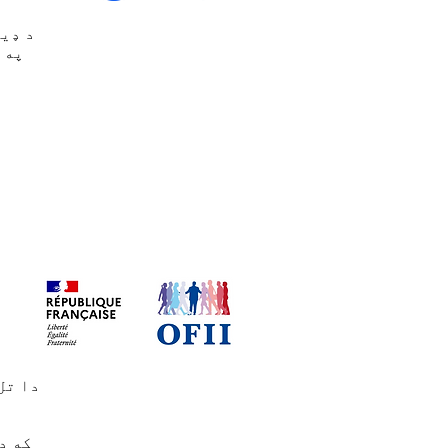
دا تل
که د