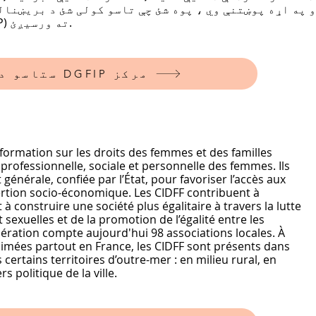
 په اړه پوښتنې وي ، پوه شئ چې تاسو کولی شئ د بریښنالی
مالیاتو عمومي ریاست (DGFIP) ته ورسیږئ.
ستاسو د هاوت راین DGFIP مرکز
nformation sur les droits des femmes et des familles
 professionnelle, sociale et personnelle des femmes. Ils
générale, confiée par l’État, pour favoriser l’accès aux
ertion socio-économique. Les CIDFF contribuent à
à construire une société plus égalitaire à travers la lutte
t sexuelles et de la promotion de l’égalité entre les
ration compte aujourd'hui 98 associations locales. À
imées partout en France, les CIDFF sont présents dans
certains territoires d’outre-mer : en milieu rural, en
rs politique de la ville.