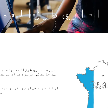
اداري طرزالعم
ډیری اداري طرزالعملونه
بای
ښه حالت کې ترسره شي (د هویت
ایا تاسو د خپلو ټولنیزو مرس
مر