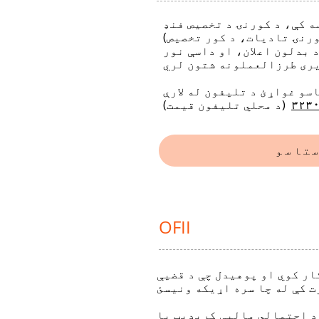
(د کورنۍ تادیات، د کور تخصیص، RSA، او نور). په دې توګه، د ګټه اخیستونکي په توګه د
 بدلون اعلان، او داسې نور
ړئ د تلیفون له لارې CAF ته ورسیږئ، تاسو باید ځانګړې شمیره ډایل
۳۲۳
(د محلي تلیفون قیمت)
OFII
ار کوي او پوهیدل چې د قضیې
 د احتمالي مالیې کریډیټ یا