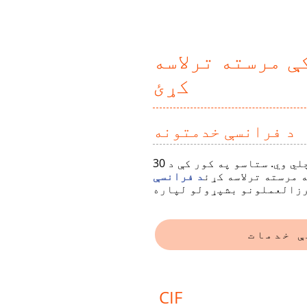
ې مرسته ترلاسه
کړئ
د فرانسې خدمتونه
د اداري طرزالعمل آنلاین ترسره کول ځینې وختونه پیچلي وي. ستاسو په کور کې د 30
 مرسته ترلاسه کړئ
د فرانسې
CIF