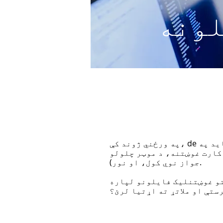
لونه
د په
په ورځني ژوند کې، de
 کارت غوښتنه، د موټر چلولو
جواز نوي کول، او نور).
تو غوښتنلیک فایلونو لپاره
ستې او ملاتړ ته اړتیا لرئ؟