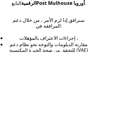
.
Post Mulhouse أوروبا
الرقمية
التابع
سنرافق إذا لزم الأمر ، من خلال دعم
المرافقة في:
إجراءات الاعتراف بالمؤهلات ،
مقارنة الدبلومات والتوجه نحو نظام دعم
للتحقق من صحة الخبرة المكتسبة (VAE)
من خلال حشد اللاعبين الاقتصاديين في
الإقليم ، بالإضافة إلى إجراءات PES (OPCO
، الاتحادات المهنية ، إلخ) لتعزيز توظيف
BPIs في الشركات.
من خلال إجراءات الاحتفاظ بالوظيفة (دعم
BPI أثناء العقد أو التدريب على الاتصال مع
صاحب العمل أو المدرب ، وإجراء تقييمات
منتظمة مع صاحب العمل أو المدرب ،
والوساطة في حالة حدوث مشكلة).
المساعدة في مكافحة صعوبات التنقل من
خلال مدرسة القيادة الاجتماعية والتضامنية
للمساعدة في الحصول على رخصة القيادة.