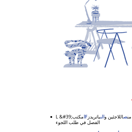
من
ص
اللاجئين و
الى
F
ا
مكتب
L &#39;
الفصل في طلب اللجوء