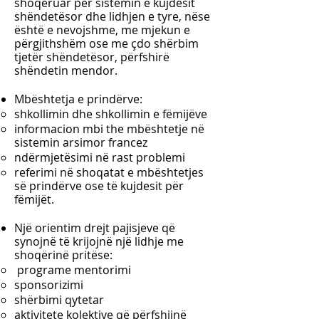
shoqëruar për sistemin e kujdesit
shëndetësor dhe lidhjen e tyre, nëse
është e nevojshme, me mjekun e
përgjithshëm ose me çdo shërbim
tjetër shëndetësor, përfshirë
shëndetin mendor.
Mbështetja e prindërve:
shkollimin dhe shkollimin e fëmijëve
informacion mbi the
mbështetje në
sistemin arsimor francez
ndërmjetësimi në rast problemi
referimi në shoqatat e mbështetjes
së prindërve ose të kujdesit për
fëmijët.
Një orientim drejt pajisjeve që
synojnë të krijojnë një lidhje me
shoqërinë pritëse:
programe mentorimi
sponsorizimi
shërbimi qytetar
aktivitete kolektive që përfshijnë