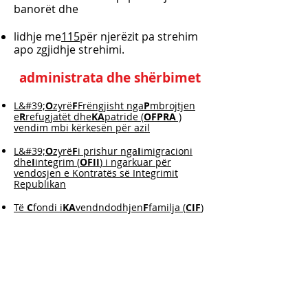
banorët dhe
lidhje me
115
për njerëzit pa strehim
apo zgjidhje strehimi.
administrata dhe shërbimet
L&#39;
O
zyrë
F
Frëngjisht nga
P
mbrojtjen
e
R
refugjatët dhe
KA
patride (
OFPRA
)
vendim mbi kërkesën për azil
L&#39;
O
zyrë
F
i prishur nga
I
imigracioni
dhe
I
integrim (
OFII
) i ngarkuar për
vendosjen e Kontratës së Integrimit
Republikan
Të
C
fondi i
KA
vendndodhjen
F
familja (
CIF
)
Agjencitë Pôle Emploi
Misioni Lokal
Qendrat Mediko-Sociale