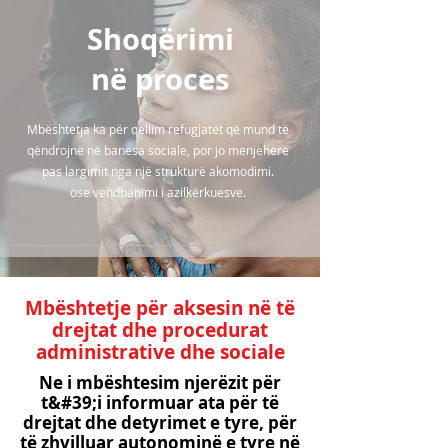
Shoqërimi
në proces
Mbështetja ka për qëllim refugjatët që mund të
qëndrojnë në banesa sociale, por jo menjëherë
pas largimit nga një strukturë akomodimi.
ose vendbanimi i azilkërkuesve.
Mbështetje për aksesin në të
drejtat dhe procedurat
administrative dhe sociale
Ne i mbështesim njerëzit për
t&#39;i informuar ata për të
drejtat dhe detyrimet e tyre, për
të zhvilluar autonominë e tyre në