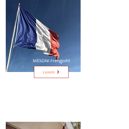
MËSONI Frëngjisht
Lexoni