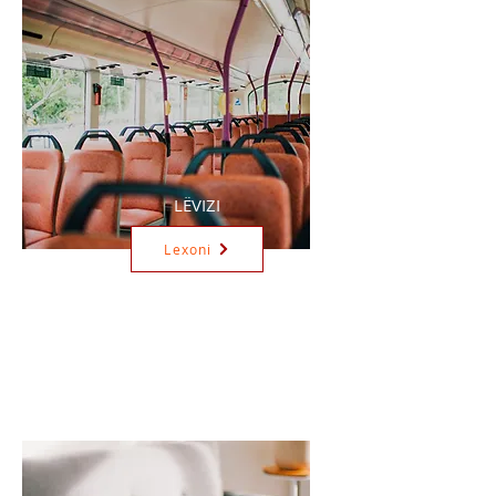
LËVIZI
Lexoni