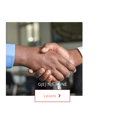
GJEJ NJË PUNË
Lexoni