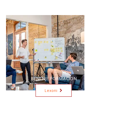
BËNI NJË FORMACION
Lexoni