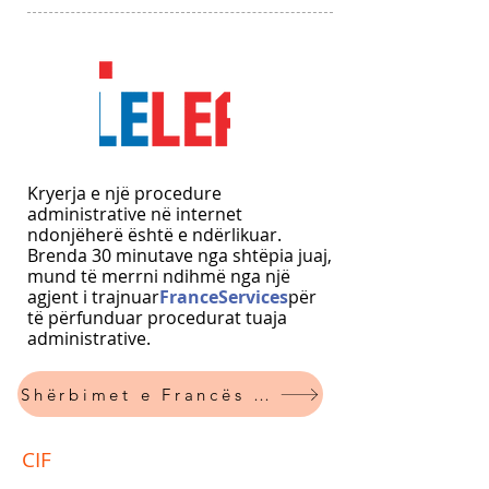
Kryerja e një procedure
administrative në internet
ndonjëherë është e ndërlikuar.
Brenda 30 minutave nga shtëpia juaj,
mund të merrni ndihmë nga një
agjent i trajnuar
FranceServices
për
të përfunduar procedurat tuaja
administrative.
Shërbimet e Francës Haut-Rhin
CIF